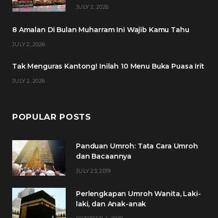
o
e
g
r
JULY 2, 2026
o
r
r
e
8 Amalan Di Bulan Muharram Ini Wajib Kamu Tahu
k
a
s
JULY 2, 2026
m
t
Tak Menguras Kantong! Inilah 10 Menu Buka Puasa Irit
JULY 2, 2026
POPULAR POSTS
Panduan Umroh: Tata Cara Umroh
dan Bacaannya
JULY 23, 2019
Perlengkapan Umroh Wanita, Laki-
laki, dan Anak-anak