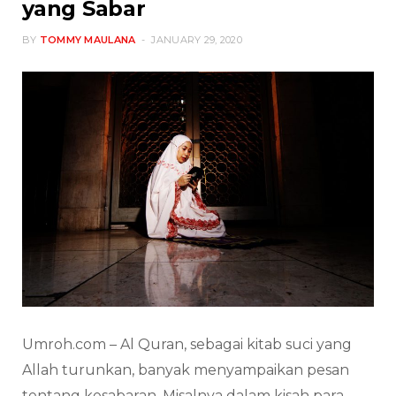
yang Sabar
BY
TOMMY MAULANA
JANUARY 29, 2020
Umroh.com – Al Quran, sebagai kitab suci yang
Allah turunkan, banyak menyampaikan pesan
tentang kesabaran. Misalnya dalam kisah para