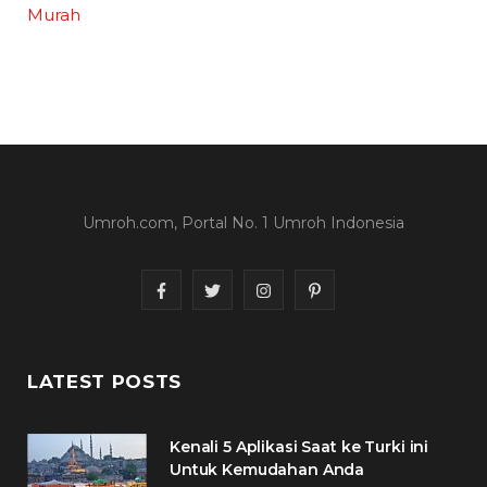
Murah
Umroh.com, Portal No. 1 Umroh Indonesia
F
T
I
P
a
w
n
i
c
i
s
n
LATEST POSTS
e
t
t
t
Kenali 5 Aplikasi Saat ke Turki ini
b
t
a
e
Untuk Kemudahan Anda