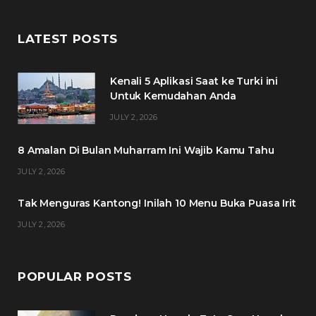
a
w
n
i
c
i
s
n
LATEST POSTS
e
t
t
t
Kenali 5 Aplikasi Saat ke Turki ini
b
t
a
e
Untuk Kemudahan Anda
o
e
g
r
JULY 2, 2026
o
r
r
e
8 Amalan Di Bulan Muharram Ini Wajib Kamu Tahu
k
a
s
JULY 2, 2026
m
t
Tak Menguras Kantong! Inilah 10 Menu Buka Puasa Irit
JULY 2, 2026
POPULAR POSTS