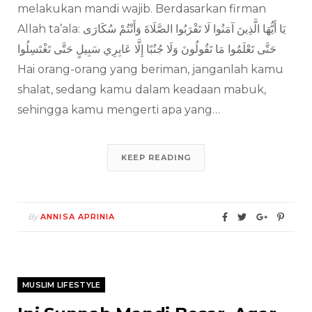
melakukan mandi wajib. Berdasarkan firman
Allah ta’ala: يَا أَيُّهَا الَّذِينَ آمَنُوا لَا تَقْرَبُوا الصَّلَاةَ وَأَنْتُمْ سُكَارَى
حَتَّى تَعْلَمُوا مَا تَقُولُونَ وَلَا جُنُبًا إِلَّا عَابِرِي سَبِيلٍ حَتَّى تَغْتَسِلُوا
Hai orang-orang yang beriman, janganlah kamu
shalat, sedang kamu dalam keadaan mabuk,
sehingga kamu mengerti apa yang…
KEEP READING
By
ANNISA APRINIA
MUSLIM LIFESTYLE